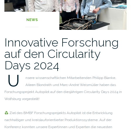
NEWS
Innovative Forschung
auf den Circularity
Days 2024
U
nsere wissenschaftlichen Mitarbeitenden Philipp Blanke,
Aileen Blondrath und Marc-André Weismüller haben das
Forschungsprojekt Autopilot auf den diesjährigen Circularity Days 2024 in
Wolfsburg vorgestellt!
Ziel des BMBF Forschungsprojekts Autopilot ist die Entwicklung
nachhaltiger und kreislauforientierter Produktionssysteme. Auf der
Konferenz konnten unsere Expertinnen und Experten die neuesten